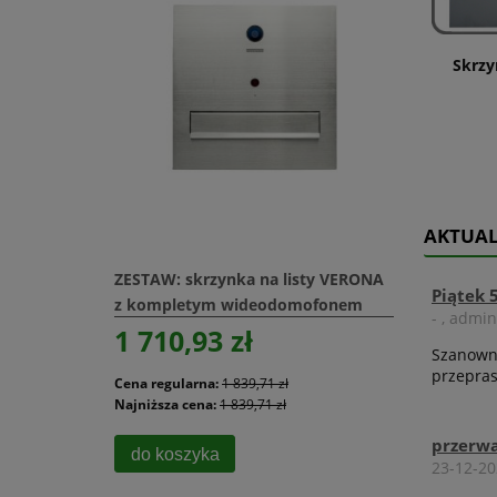
Skrzy
AKTUA
 VERONA
ZESTAW: skrzynka na listy VERONA
DoorB
Piątek 
onem
z kompletym wideodomofonem
z RFID
- , admin
IS704EY
Hikvision dwużyłowym DS-KIS101
obsłu
1 710,93 zł
15 
Szanowni
przepra
Cena regularna:
1 839,71 zł
Cena r
Najniższa cena:
1 839,71 zł
Najniżs
przerwa
do koszyka
do 
23-12-2