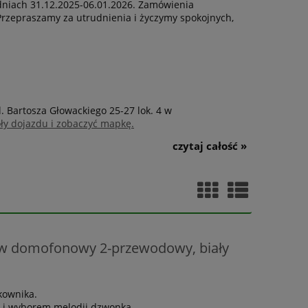
dniach 31.12.2025-06.01.2026. Zamówienia
Przepraszamy za utrudnienia i życzymy spokojnych,
. Bartosza Głowackiego 25-27 lok. 4 w
óły dojazdu i zobaczyć mapkę.
czytaj całość »
taw domofonowy 2-przewodowy, biały
kownika.
i i wyborem melodii dzwonka.