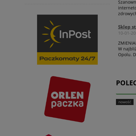
Szanowni
internet
zdrowych
Sklep s
10-01-2
ZMIENIA
W najbli
Opolu. D
POLE
nowość