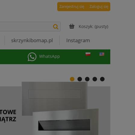
Zarejestruj się
Zaloguj się
Koszyk:
(pusty)
skrzynkibomap.pl
Instagram
WhatsApp