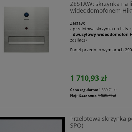
ZESTAW: skrzynka na 
wideodomofonem Hikv
Zestaw:
- przelotowa skrzynka na listy 
-
dwużyłowy wideodomofon Hik
zasilacz)
Panel przedni o wymiarach 290
1 710,93 zł
Cena regularna:
1 839,71 zł
Najniższa cena:
1 839,71 zł
Przelotowa skrzynka 
SPO)