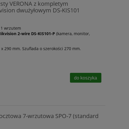
listy VERONA z kompletym
ision dwużyłowym DS-KIS101
z 1 wrzutem
vision 2-wire DS-KIS101-P
(kamera, monitor,
 x 290 mm. Szuflada o szerokości 270 mm.
do koszyka
pocztowa 7-wrzutowa SPO-7 (standard