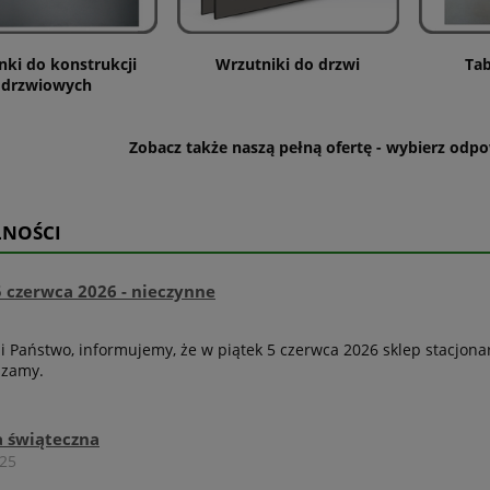
nki do konstrukcji
Wrzutniki do drzwi
Tab
drzwiowych
Zobacz także naszą pełną ofertę - wybierz odp
LNOŚCI
ird D21DKH wideodomofon IP
Puszka wtynkowa D2101KV
5 czerwca 2026 - nieczynne
, klawiaturą i wyświetlaczem,
panela DoorBird D2101KV, 
ga do 100 użytkowników
FP50, D2101FV-EKEY-SL i D2
508,51 zł
627,75 zł
 Państwo, informujemy, że w piątek 5 czerwca 2026 sklep stacjona
EKEY
szamy.
egularna:
16 498,41 zł
Cena regularna:
667,82 zł
za cena:
16 498,41 zł
Najniższa cena:
667,82 zł
 świąteczna
koszyka
do koszyka
025