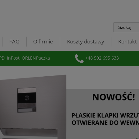
FAQ
O firmie
Koszty dostawy
Kontakt
D, InPost, ORLENPaczka
+48 502 695 633