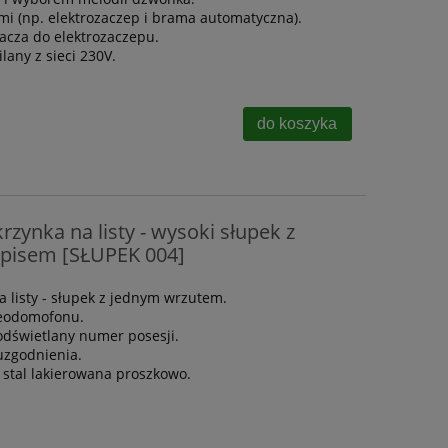
 (np. elektrozaczep i brama automatyczna).
cza do elektrozaczepu.
lany z sieci 230V.
do koszyka
zynka na listy - wysoki słupek z
pisem [SŁUPEK 004]
 listy - słupek z jednym wrzutem.
eodomofonu.
odświetlany numer posesji.
uzgodnienia.
 stal lakierowana proszkowo.