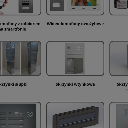
omofony z odbiorem
Wideodomofony dwużyłowe
na smartfonie
krzynki słupki
Skrzynki wtynkowe
Skrzy