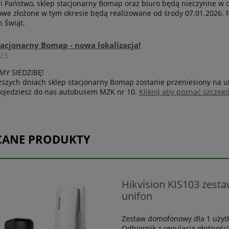
 Państwo, sklep stacjonarny Bomap oraz biuro będą nieczynne w 
owe złożone w tym okresie będą realizowane od środy 07.01.2026. 
 Świąt.
tacjonarny Bomap - nowa lokalizacja!
023
MY SIEDZIBĘ!
ższych dniach sklep stacjonarny Bomap zostanie przeniesiony na ul
ojedziesz do nas autobusem MZK nr 10.
Kliknij aby poznać szczeg
CANE PRODUKTY
Hikvision KIS103 zes
unifon
Zestaw domofonowy dla 1 użyt
Odbiornik z regulacją głośnośc