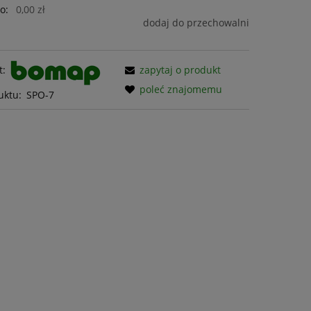
o:
0,00 zł
dodaj do przechowalni
t:
zapytaj o produkt
poleć znajomemu
uktu:
SPO-7