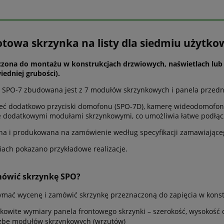
otowa skrzynka na listy dla siedmiu użytk
czona do montażu w konstrukcjach drzwiowych, naświetlach lub
edniej grubości).
 SPO-7 zbudowana jest z 7 modułów skrzynkowych i panela przedn
ć dodatkowo przyciski domofonu (SPO-7D), kamerę wideodomofonu
e dodatkowymi modułami skrzynkowymi, co umożliwia łatwe podłącze
a i produkowana na zamówienie według specyfikacji zamawiające
iach pokazano przykładowe realizacje.
mówić skrzynkę SPO?
ymać wycenę i zamówić skrzynkę przeznaczoną do zapięcia w konst
łkowite wymiary panela frontowego skrzynki – szerokość, wysokoś
czbę modułów skrzynkowych (wrzutów)