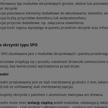
eferowany typ modułów skrzynkowych (proste, skośne lub pionowe) 
lor skrzynki
pcja) planowane elementy dodatkowe do wbudowania: domofon, wid
pcja) liczbę przycisków domofonu lub wideodomofonu
pcja) przyciski dodatkowe, np. załączania oświetlenia
pcja) treść napisu wyciętego w panelu przednim skrzynki oraz info
 skrzynki typu SPO
 SPO zbudowana jest z modułów skrzynkowych i panela przednieg
rzutowe znajdują się z przodu, natomiast drzwiczki umieszczone są
osesji, bez konieczności wychodzenia przed drzwi.
zedni
zedni produkowany jest ze stali nierdzewnej grubości 2 mm, lakie
) lub ze szlifowanej stali nierdzewnej (opcja).
nujemy skrzynek z panelem z aluminium, tworzywa ani drewna.
zedni może mieć
izolację cieplną
wokół modułów, ułatwiającą także
ocieplenia - czyli grubość całkowita panela - ustalana jest indywidu