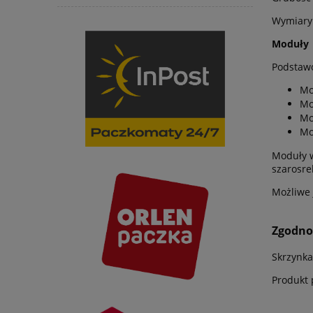
Wymiary
Moduły
Podstaw
Mo
Mo
Mo
Mo
Moduły w
szarosre
Możliwe 
Zgodno
Skrzynka
Produkt 