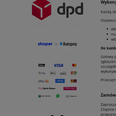
Wykony
Każdą s
Ostatecz
wb
nu
wb
Do każd
Gotowy p
zgłoszen
szczegół
wykonywa
Przecięt
Zamówi
Zaprasza
Chętnie 
propozyc