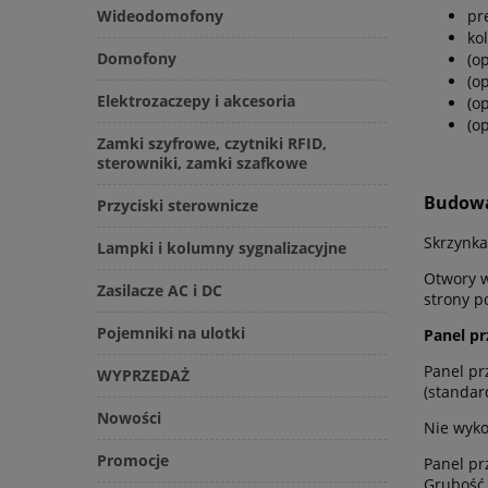
Wideodomofony
pr
ko
Domofony
(o
(o
Elektrozaczepy i akcesoria
(o
(o
Zamki szyfrowe, czytniki RFID,
sterowniki, zamki szafkowe
Budowa
Przyciski sterownicze
Skrzynka
Lampki i kolumny sygnalizacyjne
Otwory w
Zasilacze AC i DC
strony p
Pojemniki na ulotki
Panel pr
Panel pr
WYPRZEDAŻ
(standard
Nowości
Nie wyko
Promocje
Panel pr
Grubość 