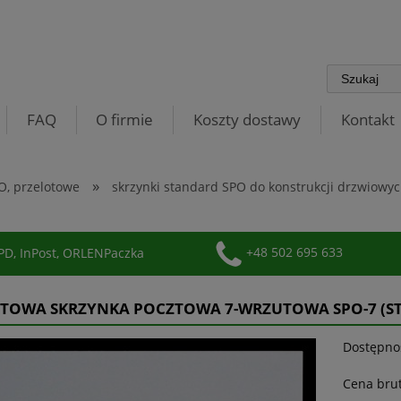
FAQ
O firmie
Koszty dostawy
Kontakt
»
O, przelotowe
skrzynki standard SPO do konstrukcji drzwiowy
D, InPost, ORLENPaczka
+48 502 695 633
TOWA SKRZYNKA POCZTOWA 7-WRZUTOWA SPO-7 (S
Dostępno
Cena brut