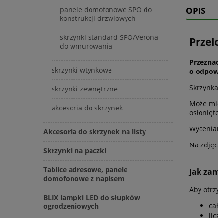
OPIS
panele domofonowe SPO do
konstrukcji drzwiowych
skrzynki standard SPO/Verona
Przel
do wmurowania
Przezna
skrzynki wtynkowe
o odpowi
Skrzynka
skrzynki zewnętrzne
Może mie
akcesoria do skrzynek
osłonięt
Wycenian
Akcesoria do skrzynek na listy
Na zdjęc
Skrzynki na paczki
Tablice adresowe, panele
Jak za
domofonowe z napisem
Aby otrz
BLIX lampki LED do słupków
ca
ogrodzeniowych
li