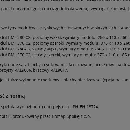
 panela przedniego są do uzgodnienia według wymagań zamawiaj
owe typy modułów skrzynkowych stosowanych w skrzynkach stand
duł BMH280-02; poziomy wąski, wymiary modułu: 280 x 110 x 360 m
duł BMH370-02; poziomy szeroki, wymiary modułu: 370 x 110 x 2
duł BMU280-02, skośny wąski, wymiary modułu: 280 x 110 x 260 
duł BMU370-02, skośny szeroki, wymiary modułu: 370 x 110 x 185
ykonane są z blachy ocynkowanej, lakierowanej proszkowo na dowo
brzysty RAL9006, brązowy RAL8017.
jest także wykonanie modułów z blachy nierdzewnej (opcja na zam
ść z normą
 spełnia wymogi norm europejskich - PN-EN 13724.
polski, produkowany przez Bomap Spółkę z o.o.