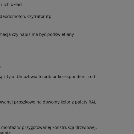
i ich układ
eodomofon, szyfrator itp.
rmacja czy napis ma być podświetlany
o.
 z tyłu. Umożliwia to odbiór korespondencji od
rowanej proszkowo na dowolny kolor z palety RAL
 montaż w przygotowanej konstrukcji drzwiowej.
alnie.