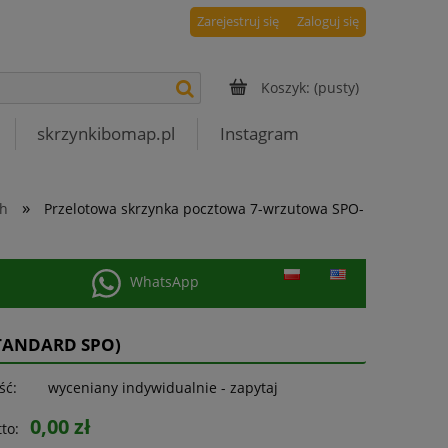
Zarejestruj się
Zaloguj się
Koszyk:
(pusty)
skrzynkibomap.pl
Instagram
»
ch
Przelotowa skrzynka pocztowa 7-wrzutowa SPO-
WhatsApp
TANDARD SPO)
ść:
wyceniany indywidualnie - zapytaj
0,00 zł
to: