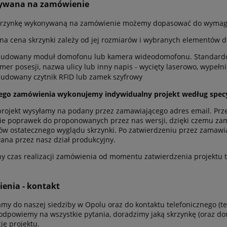
wana na zamówienie
krzynkę wykonywaną na zamówienie możemy dopasować do wymag
na cena skrzynki zależy od jej rozmiarów i wybranych elementów d
udowany moduł domofonu lub kamera wideodomofonu. Standardow
mer posesji, nazwa ulicy lub inny napis - wycięty laserowo, wypełn
udowany czytnik RFID lub zamek szyfrowy
ego zamówienia wykonujemy indywidualny projekt według specyf
rojekt wysyłamy na podany przez zamawiającego adres email. Prze
ie poprawek do proponowanych przez nas wersji, dzięki czemu za
ów ostatecznego wyglądu skrzynki. Po zatwierdzeniu przez zamawiaj
na przez nasz dział produkcyjny.
ny czas realizacji zamówienia od momentu zatwierdzenia projektu to
enia - kontakt
my do naszej siedziby w Opolu oraz do kontaktu telefonicznego (tel
odpowiemy na wszystkie pytania, doradzimy jaką skrzynkę (oraz 
ję projektu.