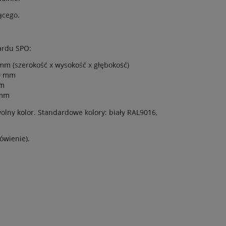
ącego.
ardu SPO:
m (szerokość x wysokość x głębokość)
60 mm
mm
 mm
lny kolor. Standardowe kolory: biały RAL9016,
ówienie).