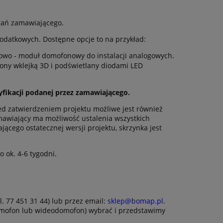
ań zamawiającego.
odatkowych. Dostępne opcje to na przykład:
o - moduł domofonowy do instalacji analogowych.
iony wklejką 3D i podświetlany diodami LED
ikacji podanej przez zamawiającego.
d zatwierdzeniem projektu możliwe jest również
mawiający ma możliwość ustalenia wszystkich
ącego ostatecznej wersji projektu, skrzynka jest
 ok. 4-6 tygodni.
. 77 451 31 44) lub przez email:
sklep@bomap.pl
.
domofon lub wideodomofon) wybrać i przedstawimy