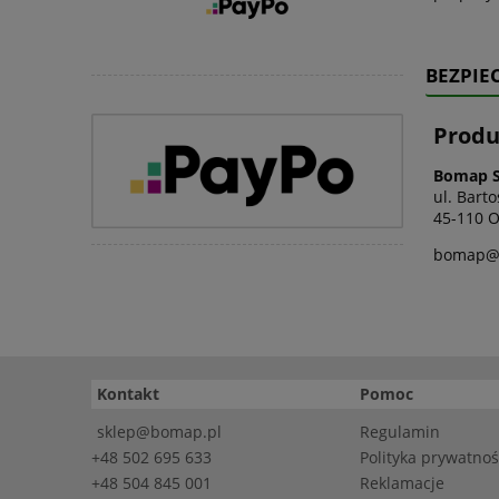
BEZPIE
Produ
Bomap S
ul. Bart
45-110 O
bomap@
Kontakt
Pomoc
sklep@bomap.pl
Regulamin
+48 502 695 633
Polityka prywatnoś
+48 504 845 001
Reklamacje