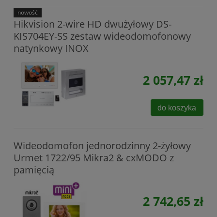
nowość
Hikvision 2-wire HD dwużyłowy DS-
KIS704EY-SS zestaw wideodomofonowy
natynkowy INOX
2 057,47 zł
do koszyka
Wideodomofon jednorodzinny 2-żyłowy
Urmet 1722/95 Mikra2 & cxMODO z
pamięcią
2 742,65 zł