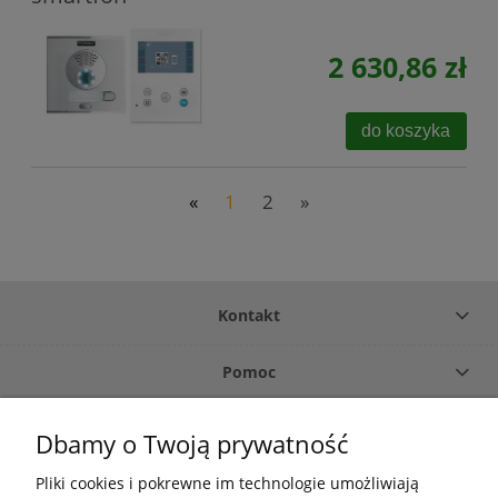
2 630,86 zł
do koszyka
«
1
2
»
Kontakt
Pomoc
Płatność i dostawa
Dbamy o Twoją prywatność
Pliki cookies i pokrewne im technologie umożliwiają
O firmie