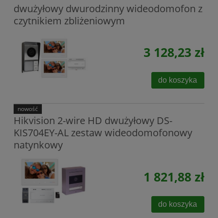
dwużyłowy dwurodzinny wideodomofon z
czytnikiem zbliżeniowym
3 128,23 zł
do koszyka
nowość
Hikvision 2-wire HD dwużyłowy DS-
KIS704EY-AL zestaw wideodomofonowy
natynkowy
1 821,88 zł
do koszyka