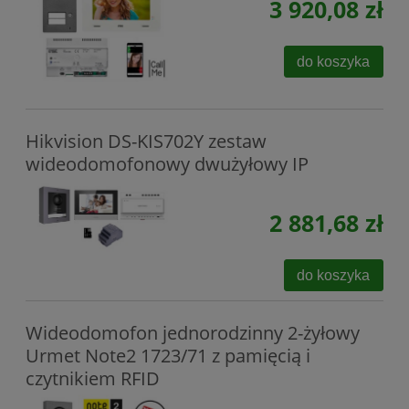
3 920,08 zł
do koszyka
Hikvision DS-KIS702Y zestaw
wideodomofonowy dwużyłowy IP
2 881,68 zł
do koszyka
Wideodomofon jednorodzinny 2-żyłowy
Urmet Note2 1723/71 z pamięcią i
czytnikiem RFID