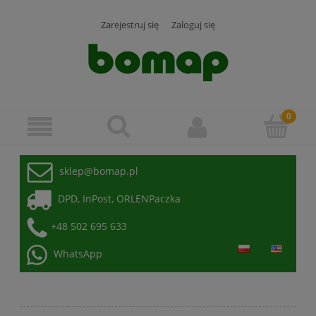
Zarejestruj się
Zaloguj się
sklep@bomap.pl
DPD, InPost, ORLENPaczka
+48 502 695 633
WhatsApp