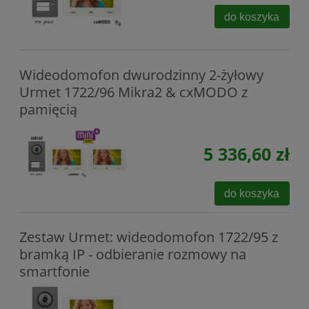
do koszyka
Wideodomofon dwurodzinny 2-żyłowy
Urmet 1722/96 Mikra2 & cxMODO z
pamięcią
5 336,60 zł
do koszyka
Zestaw Urmet: wideodomofon 1722/95 z
bramką IP - odbieranie rozmowy na
smartfonie