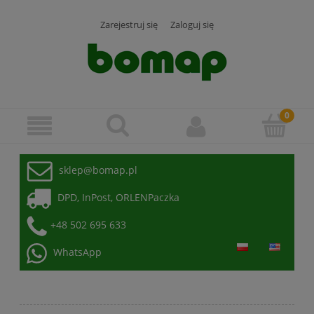
Zarejestruj się
Zaloguj się
sklep@bomap.pl
DPD, InPost, ORLENPaczka
+48 502 695 633
WhatsApp