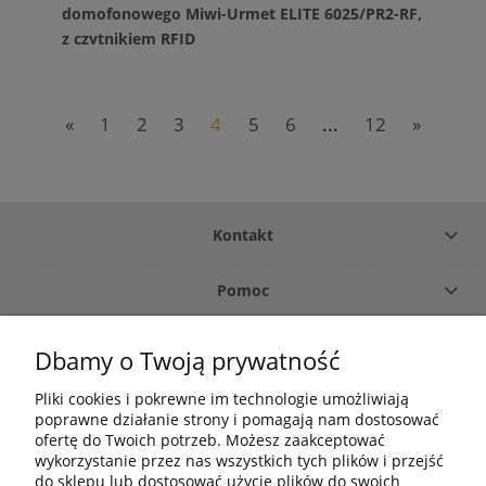
domofonowego Miwi-Urmet ELITE 6025/PR2-RF,
z czytnikiem RFID
«
1
2
3
4
5
6
...
12
»
Kontakt
Pomoc
Płatność i dostawa
Dbamy o Twoją prywatność
Pliki cookies i pokrewne im technologie umożliwiają
O firmie
poprawne działanie strony i pomagają nam dostosować
ofertę do Twoich potrzeb. Możesz zaakceptować
Moje konto
wykorzystanie przez nas wszystkich tych plików i przejść
do sklepu lub dostosować użycie plików do swoich