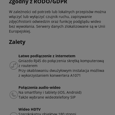
Zgodny z RODO/GDPR
W zależności od potrzeb lub lokalnych przepisów można
włączyć lub wyłączyć czujnik ruchu, zapisywanie
zdjęć/historii odwiedzin oraz funkcję podglądu wideo
bez wywołania. Serwery danych zlokalizowane są w Unii
Europejskiej.
Zalety
Łatwe podłączenie z internetem
Gniazdo RJ45 do połączenia skrętką komputerową
z routerem
Przy okablowaniu dwużyłowym instalacja możliwa
z wykorzystaniem konwertera A1071
Połączenia audio-wideo
Na smartfony i tablety (iOS, Android)
Także wybrane wideotelefony SIP
Wideo HDTV
Szerokokątny obiektyw 180 stopni