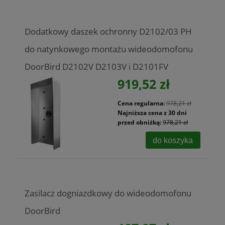
Dodatkowy daszek ochronny D2102/03 PH
do natynkowego montażu wideodomofonu
DoorBird D2102V D2103V i D2101FV
919,52 zł
Cena regularna:
978,21 zł
Najniższa cena z 30 dni
przed obniżką:
978,21 zł
do koszyka
Zasilacz dogniazdkowy do wideodomofonu
DoorBird