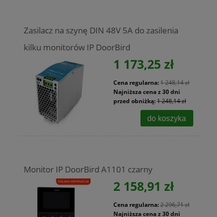
Zasilacz na szynę DIN 48V 5A do zasilenia
kilku monitorów IP DoorBird
1 173,25 zł
Cena regularna:
1 248,14 zł
Najniższa cena z 30 dni
przed obniżką:
1 248,14 zł
do koszyka
Monitor IP DoorBird A1101 czarny
2 158,91 zł
Cena regularna:
2 296,71 zł
Najniższa cena z 30 dni