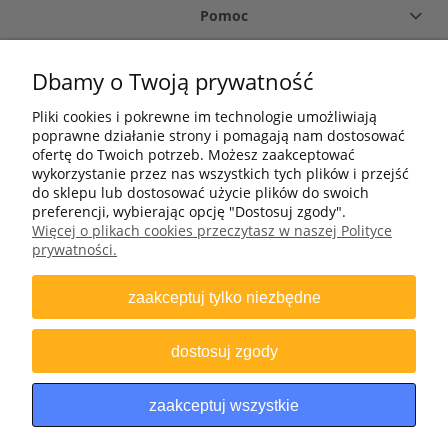
Pomoc
Płatność i dostawa
Dbamy o Twoją prywatność
Pliki cookies i pokrewne im technologie umożliwiają
O firmie
poprawne działanie strony i pomagają nam dostosować
ofertę do Twoich potrzeb. Możesz zaakceptować
Moje konto
wykorzystanie przez nas wszystkich tych plików i przejść
do sklepu lub dostosować użycie plików do swoich
preferencji, wybierając opcję "Dostosuj zgody".
Więcej o plikach cookies przeczytasz w naszej Polityce
+48 502 695 633
prywatności.
Bomap Spółka z o.o., ul. Bartosza Głowackiego 25-27, 45-110 Opole
zaakceptuj tylko niezbędne
NIP: 7542660854 | REGON: 531652651 | KRS: 0000196628 | BDO: 000008258
| ZSVR (“LUCID”): DE4703792412781
dostosuj zgody
zaakceptuj wszystkie