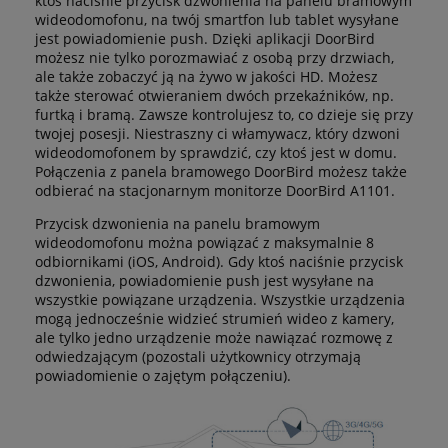
ktoś naciśnie przycisk dzwonienia na panelu bramowym
wideodomofonu, na twój smartfon lub tablet wysyłane
jest powiadomienie push. Dzięki aplikacji DoorBird
możesz nie tylko porozmawiać z osobą przy drzwiach,
ale także zobaczyć ją na żywo w jakości HD. Możesz
także sterować otwieraniem dwóch przekaźników, np.
furtką i bramą. Zawsze kontrolujesz to, co dzieje się przy
twojej posesji. Niestraszny ci włamywacz, który dzwoni
wideodomofonem by sprawdzić, czy ktoś jest w domu.
Połączenia z panela bramowego DoorBird możesz także
odbierać na stacjonarnym monitorze DoorBird A1101.
Przycisk dzwonienia na panelu bramowym
wideodomofonu można powiązać z maksymalnie 8
odbiornikami (iOS, Android). Gdy ktoś naciśnie przycisk
dzwonienia, powiadomienie push jest wysyłane na
wszystkie powiązane urządzenia. Wszystkie urządzenia
mogą jednocześnie widzieć strumień wideo z kamery,
ale tylko jedno urządzenie może nawiązać rozmowę z
odwiedzającym (pozostali użytkownicy otrzymają
powiadomienie o zajętym połączeniu).