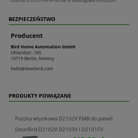
DoorBird D2101FV-FP50 karta katalogowa (ENG).pdf
BEZPIECZEŃSTWO
Producent
Bird Home Automation GmbH
Uhlandstr. 165
10719 Berlin, Niemcy
hello@doorbird.com
PRODUKTY POWIĄZANE
Puszka wtynkowa D2102V FMB do paneli
DoorBird D2102V D2103V i D2101FV