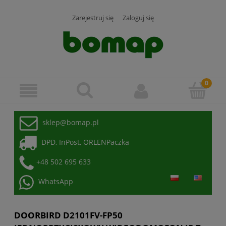
Zarejestruj się
Zaloguj się
sklep@bomap.pl
DPD, InPost, ORLENPaczka
+48 502 695 633
WhatsApp
DOORBIRD D2101FV-FP50