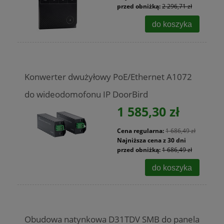
przed obniżką:
2 296,71 zł
do koszyka
Konwerter dwużyłowy PoE/Ethernet A1072
do wideodomofonu IP DoorBird
1 585,30 zł
Cena regularna:
1 686,49 zł
Najniższa cena z 30 dni
przed obniżką:
1 686,49 zł
do koszyka
Obudowa natynkowa D31TDV SMB do panela