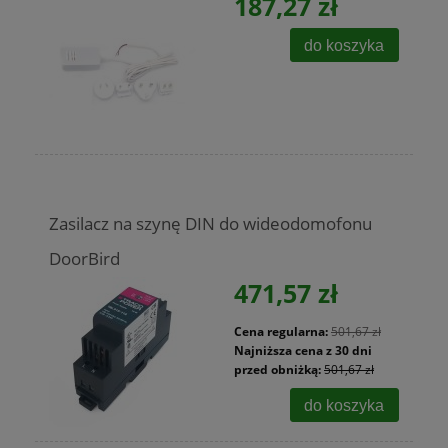
187,27 zł
do koszyka
Zasilacz na szynę DIN do wideodomofonu
DoorBird
471,57 zł
Cena regularna:
501,67 zł
Najniższa cena z 30 dni
przed obniżką:
501,67 zł
do koszyka