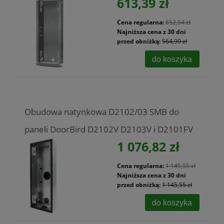
613,39 zł
Cena regularna:
652,54 zł
Najniższa cena z 30 dni
przed obniżką:
564,99 zł
do koszyka
Obudowa natynkowa D2102/03 SMB do
paneli DoorBird D2102V D2103V i D2101FV
1 076,82 zł
Cena regularna:
1 145,55 zł
Najniższa cena z 30 dni
przed obniżką:
1 145,55 zł
do koszyka