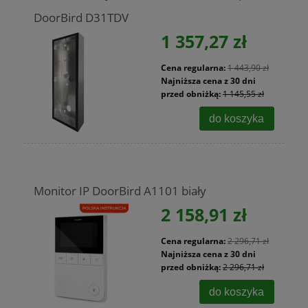
DoorBird D31TDV
1 357,27 zł
Cena regularna:
1 443,90 zł
Najniższa cena z 30 dni
przed obniżką:
1 145,55 zł
do koszyka
Monitor IP DoorBird A1101 biały
2 158,91 zł
Cena regularna:
2 296,71 zł
Najniższa cena z 30 dni
przed obniżką:
2 296,71 zł
do koszyka