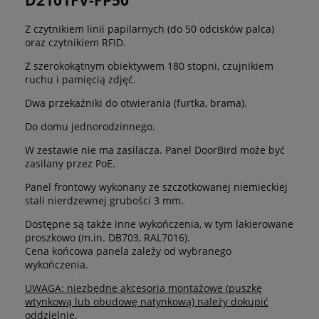
Z czytnikiem linii papilarnych (do 50 odcisków palca)
oraz czytnikiem RFID.
Z szerokokątnym obiektywem 180 stopni, czujnikiem
ruchu i pamięcią zdjęć.
Dwa przekaźniki do otwierania (furtka, brama).
Do domu jednorodzinnego.
W zestawie nie ma zasilacza. Panel DoorBird może być
zasilany przez PoE.
Panel frontowy wykonany ze szczotkowanej niemieckiej
stali nierdzewnej grubości 3 mm.
Dostępne są także inne wykończenia, w tym lakierowane
proszkowo (m.in. DB703, RAL7016).
Cena końcowa panela zależy od wybranego
wykończenia.
UWAGA: niezbędne akcesoria montażowe (puszkę
wtynkową lub obudowę natynkową) należy dokupić
oddzielnie.