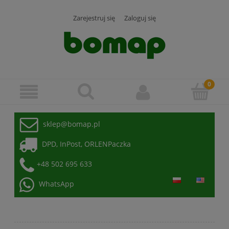
Zarejestruj się
Zaloguj się
sklep@bomap.pl
DPD, InPost, ORLENPaczka
+48 502 695 633
WhatsApp