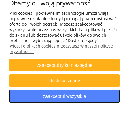
Dbamy o Twoją prywatność
Pliki cookies i pokrewne im technologie umożliwiają
O firmie
poprawne działanie strony i pomagają nam dostosować
ofertę do Twoich potrzeb. Możesz zaakceptować
Moje konto
wykorzystanie przez nas wszystkich tych plików i przejść
do sklepu lub dostosować użycie plików do swoich
preferencji, wybierając opcję "Dostosuj zgody".
Więcej o plikach cookies przeczytasz w naszej Polityce
+48 502 695 633
prywatności.
Bomap Spółka z o.o., ul. Bartosza Głowackiego 25-27, 45-110 Opole
zaakceptuj tylko niezbędne
NIP: 7542660854 | REGON: 531652651 | KRS: 0000196628 | BDO: 000008258
| ZSVR (“LUCID”): DE4703792412781
dostosuj zgody
zaakceptuj wszystkie
pokaż pełną wersję strony
Sklep internetowy Shoper.pl