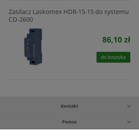
Zasilacz Laskomex HDR-15-15 do systemu
CD-2600
86,10 zł
do koszyka
Kontakt
Pomoc
Płatność i dostawa