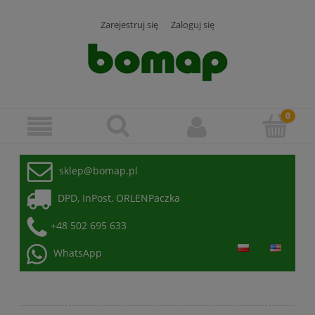
Zarejestruj się
Zaloguj się
sklep@bomap.pl
DPD, InPost, ORLENPaczka
+48 502 695 633
WhatsApp