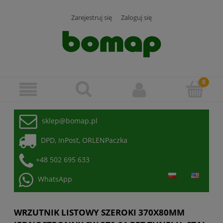
Zarejestruj się
Zaloguj się
sklep@bomap.pl
DPD, InPost, ORLENPaczka
+48 502 695 633
WhatsApp
WRZUTNIK LISTOWY SZEROKI 370X80MM