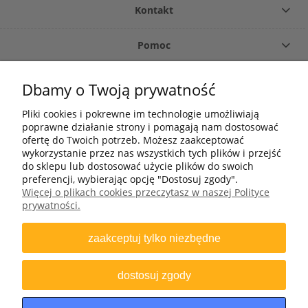
Kontakt
Pomoc
Płatność i dostawa
Dbamy o Twoją prywatność
Pliki cookies i pokrewne im technologie umożliwiają
O firmie
poprawne działanie strony i pomagają nam dostosować
ofertę do Twoich potrzeb. Możesz zaakceptować
Moje konto
wykorzystanie przez nas wszystkich tych plików i przejść
do sklepu lub dostosować użycie plików do swoich
preferencji, wybierając opcję "Dostosuj zgody".
Więcej o plikach cookies przeczytasz w naszej Polityce
+48 502 695 633
prywatności.
Bomap Spółka z o.o., ul. Bartosza Głowackiego 25-27, 45-110 Opole
zaakceptuj tylko niezbędne
NIP: 7542660854 | REGON: 531652651 | KRS: 0000196628 | BDO: 000008258
| ZSVR (“LUCID”): DE4703792412781
dostosuj zgody