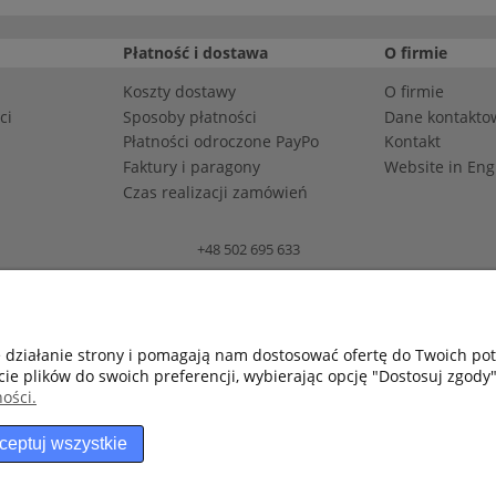
Płatność i dostawa
O firmie
Koszty dostawy
O firmie
ci
Sposoby płatności
Dane kontakto
Płatności odroczone PayPo
Kontakt
Faktury i paragony
Website in Eng
Czas realizacji zamówień
+48 502 695 633
Bomap Spółka z o.o., ul. Bartosza Głowackiego 25-27, 45-110 Opole
| REGON: 531652651 | KRS: 0000196628 | BDO: 000008258 | ZSVR (“LUCID”)
e działanie strony i pomagają nam dostosować ofertę do Twoich p
cie plików do swoich preferencji, wybierając opcję "Dostosuj zgody"
ości.
ceptuj wszystkie