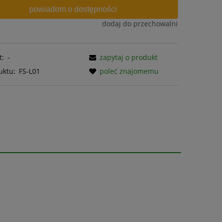
powiadom o dostępności
dodaj do przechowalni
t:
-
zapytaj o produkt
uktu:
FS-L01
poleć znajomemu