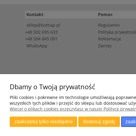
Kontakt
Pomoc
sklep@bomap.pl
Regulamin
+48 502 695 633
Polityka prywatnoś
+48 504 845 001
Reklamacje
WhatsApp
Zwroty
Dbamy o Twoją prywatność
NIP: 7542660854 
Pliki cookies i pokrewne im technologie umożliwiają poprawn
wszystkich tych plików i przejść do sklepu lub dostosować uży
Więcej o plikach cookies przeczytasz w naszej Polityce prywatn
zaakceptuj tylko niezbędne
dostosuj zgody
zaak