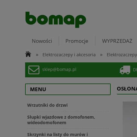
Nowości
Promocje
WYPRZEDAŻ
»
»
Elektrozaczepy i akcesoria
Elektrozaczepy
sklep@bomap.pl
DP
OSŁONA
MENU
Wrzutniki do drzwi
Słupki wjazdowe z domofonem,
wideodomofonem
Skrzynki na listy do murów i