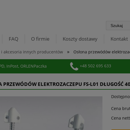
FAQ
O firmie
Koszty dostawy
Kontakt
»
 i akcesoria innych producentów
Osłona przewódów elektroza
D, InPost, ORLENPaczka
+48 502 695 633
 PRZEWÓDÓW ELEKTROZACZEPU FS-L01 DŁUGOŚĆ 4
Dostępno
Cena brut
Cena nett