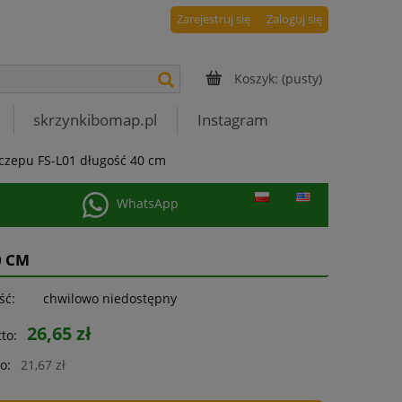
Zarejestruj się
Zaloguj się
Koszyk:
(pusty)
skrzynkibomap.pl
Instagram
czepu FS-L01 długość 40 cm
WhatsApp
0 CM
ść:
chwilowo niedostępny
26,65 zł
to:
o:
21,67 zł