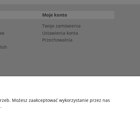
Moje konto
Twoje zamówienia
we
Ustawienia konta
Przechowalnia
lish
: DE4703792412781
otrzeb. Możesz zaakceptować wykorzystanie przez nas
.