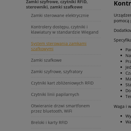
Zamki szyfrowe, czytniki RFID,
Kontr
sterowniki, zamki szafkowe
Urządzen
Zamki sterowane elektrycznie
pomocą pi
Kontrolery dostępu, czytniki i
Dodatkow
klawiatury w standardzie Wiegand
Specyfika
System sterowania zamkami
szafkowymi
Pa
Na
Zamki szafkowe
Pr
Je
Zamki szyfrowe, szyfratory
Cz
Ma
Czytniki kart zbliżeniowych RFID
St
Do
Czytniki linii papilarnych
Te
Otwieranie drzwi smartfonem
Waga i w
przez bluetooth, WiFi
Wy
Wa
Breloki i karty RFID