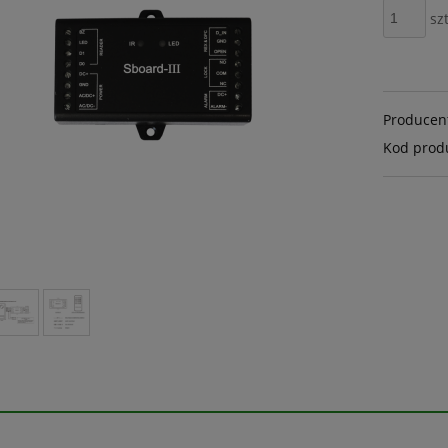
szt
Producen
Kod prod