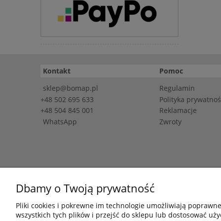
Kontakt
Pomoc
sklep@bomap.pl
Regulamin
+48 502 695 633
Polityka prywatnoś
+48 504 845 001
Reklamacje
WhatsApp
Zwroty
Dbamy o Twoją prywatność
NIP: 7542660854 
Pliki cookies i pokrewne im technologie umożliwiają poprawn
wszystkich tych plików i przejść do sklepu lub dostosować uży