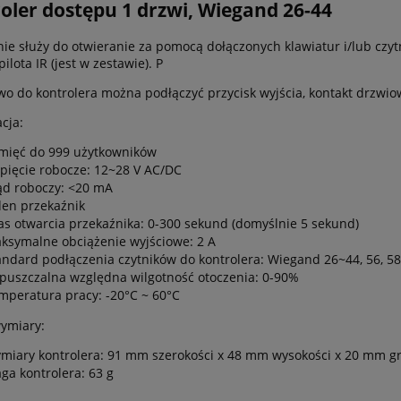
oler dostępu 1 drzwi, Wiegand 26-44
ie służy do otwieranie za pomocą dołączonych klawiatur i/lub cz
lota IR (jest w zestawie). P
o do kontrolera można podłączyć przycisk wyjścia, kontakt drzwio
cja:
mięć do 999 użytkowników
pięcie robocze: 12~28 V AC/DC
ąd roboczy: <20 mA
den przekaźnik
as otwarcia przekaźnika: 0-300 sekund (domyślnie 5 sekund)
ksymalne obciążenie wyjściowe: 2 A
andard podłączenia czytników do kontrolera: Wiegand 26~44, 56, 58
puszczalna względna wilgotność otoczenia: 0-90%
mperatura pracy: -20°C ~ 60°C
ymiary:
miary kontrolera: 91 mm szerokości x 48 mm wysokości x 20 mm g
ga kontrolera: 63 g