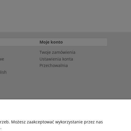
Moje konto
Twoje zamówienia
we
Ustawienia konta
Przechowalnia
lish
: DE4703792412781
otrzeb. Możesz zaakceptować wykorzystanie przez nas
.