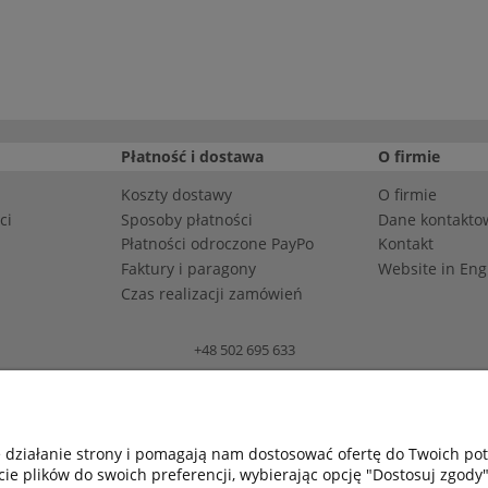
Płatność i dostawa
O firmie
Koszty dostawy
O firmie
ci
Sposoby płatności
Dane kontakto
Płatności odroczone PayPo
Kontakt
Faktury i paragony
Website in Eng
Czas realizacji zamówień
+48 502 695 633
Bomap Spółka z o.o., ul. Bartosza Głowackiego 25-27, 45-110 Opole
| REGON: 531652651 | KRS: 0000196628 | BDO: 000008258 | ZSVR (“LUCID”)
e działanie strony i pomagają nam dostosować ofertę do Twoich p
cie plików do swoich preferencji, wybierając opcję "Dostosuj zgody"