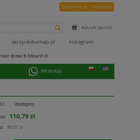
Zarejestruj się
Zaloguj się
Koszyk:
(pusty)
skrzynkibomap.pl
Instagram
roler drzwi B-SBoard III
WhatsApp
ść:
dostępny
110,79 zł
to:
o:
90,07 zł