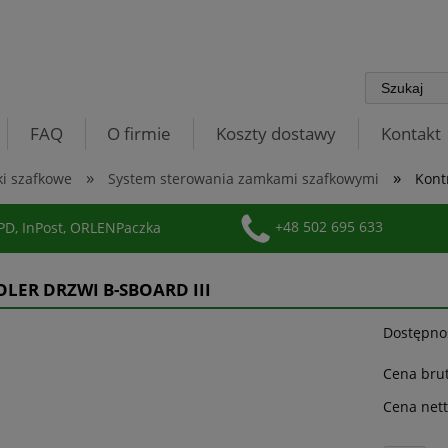
FAQ
O firmie
Koszty dostawy
Kontakt
»
»
ki szafkowe
System sterowania zamkami szafkowymi
Kont
D, InPost, ORLENPaczka
+48 502 695 633
LER DRZWI B-SBOARD III
Dostępno
Cena brut
Cena nett