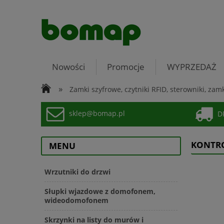
Nowości
Promocje
WYPRZEDAŻ
»
Zamki szyfrowe, czytniki RFID, sterowniki, zam
sklep@bomap.pl
DP
KONTRO
MENU
Wrzutniki do drzwi
Słupki wjazdowe z domofonem,
wideodomofonem
Skrzynki na listy do murów i