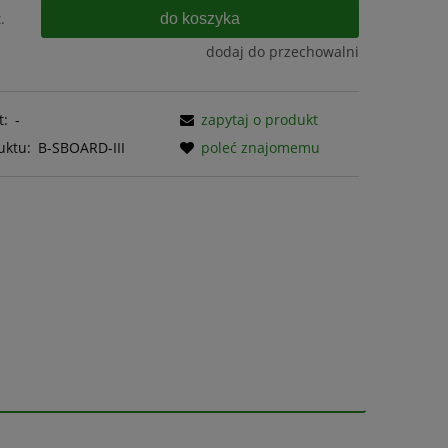
do koszyka
.
dodaj do przechowalni
t:
-
zapytaj o produkt
uktu:
B-SBOARD-III
poleć znajomemu