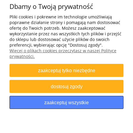
Płatność i dostawa
Dbamy o Twoją prywatność
Pliki cookies i pokrewne im technologie umożliwiają
O firmie
poprawne działanie strony i pomagają nam dostosować
ofertę do Twoich potrzeb. Możesz zaakceptować
Moje konto
wykorzystanie przez nas wszystkich tych plików i przejść
do sklepu lub dostosować użycie plików do swoich
preferencji, wybierając opcję "Dostosuj zgody".
Więcej o plikach cookies przeczytasz w naszej Polityce
+48 502 695 633
prywatności.
Bomap Spółka z o.o., ul. Bartosza Głowackiego 25-27, 45-110 Opole
zaakceptuj tylko niezbędne
NIP: 7542660854 | REGON: 531652651 | KRS: 0000196628 | BDO: 000008258
| ZSVR (“LUCID”): DE4703792412781
dostosuj zgody
zaakceptuj wszystkie
pokaż pełną wersję strony