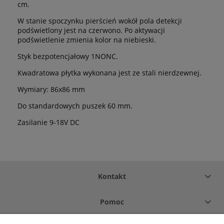
cm.
W stanie spoczynku pierścień wokół pola detekcji
podświetlony jest na czerwono. Po aktywacji
podświetlenie zmienia kolor na niebieski.
Styk bezpotencjałowy 1NONC.
Kwadratowa płytka wykonana jest ze stali nierdzewnej.
Wymiary: 86x86 mm
Do standardowych puszek 60 mm.
Zasilanie 9-18V DC
Kontakt
Pomoc