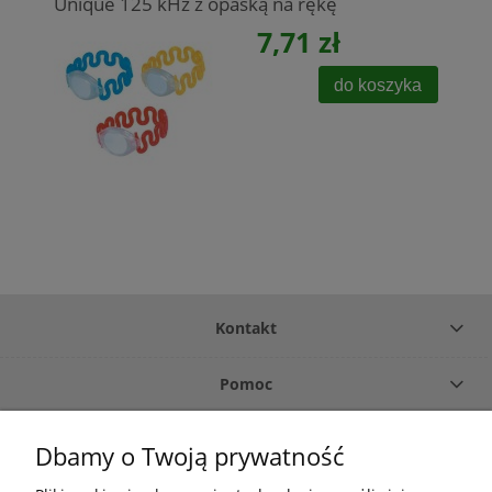
Unique 125 kHz z opaską na rękę
7,71 zł
do koszyka
Kontakt
Pomoc
Płatność i dostawa
Dbamy o Twoją prywatność