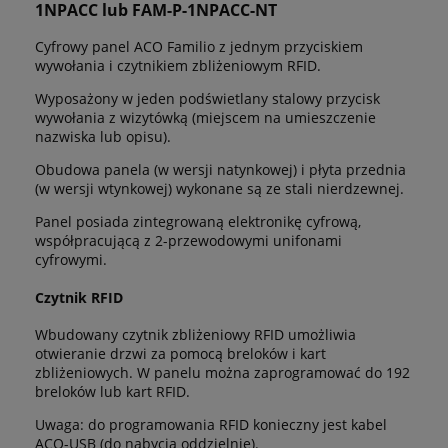
1NPACC lub FAM-P-1NPACC-NT
Cyfrowy panel ACO Familio z jednym przyciskiem
wywołania i czytnikiem zbliżeniowym RFID.
Wyposażony w jeden podświetlany stalowy przycisk
wywołania z wizytówką (miejscem na umieszczenie
nazwiska lub opisu).
Obudowa panela (w wersji natynkowej) i płyta przednia
(w wersji wtynkowej) wykonane są ze stali nierdzewnej.
Panel posiada zintegrowaną elektronikę cyfrową,
współpracującą z 2-przewodowymi unifonami
cyfrowymi.
Czytnik RFID
Wbudowany czytnik zbliżeniowy RFID umożliwia
otwieranie drzwi za pomocą breloków i kart
zbliżeniowych. W panelu można zaprogramować do 192
breloków lub kart RFID.
Uwaga: do programowania RFID konieczny jest kabel
ACO-USB (do nabycia oddzielnie).