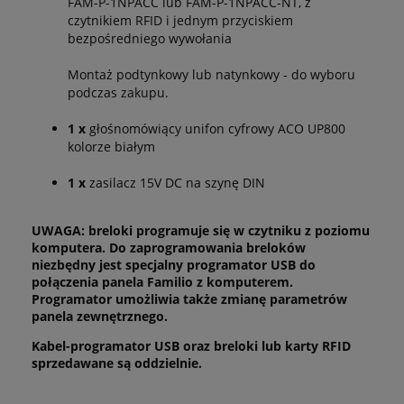
FAM-P-1NPACC lub FAM-P-1NPACC-NT, z
czytnikiem RFID i jednym przyciskiem
bezpośredniego wywołania
Montaż podtynkowy lub natynkowy - do wyboru
podczas zakupu.
1 x
głośnomówiący unifon cyfrowy ACO UP800
kolorze białym
1 x
zasilacz 15V DC na szynę DIN
UWAGA: breloki programuje się w czytniku z poziomu
komputera. Do zaprogramowania breloków
niezbędny jest specjalny programator USB do
połączenia panela Familio z komputerem.
Programator umożliwia także zmianę parametrów
panela zewnętrznego.
Kabel-programator USB oraz breloki lub karty RFID
sprzedawane są oddzielnie.