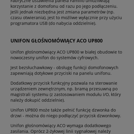
Fabryczne ustawienia panela Familio umożliwiają
korzystanie z domofonu od razu po jego podłączeniu.
Jeśli jednak niezbędna jest zmiana parametrów (np.
czasu otwierania), jest to możliwe wyłącznie przy użyciu
programatora USB (do nabycia oddzielnie).
UNIFON GŁOŚNOMÓWIĄCY ACO UP800
Unifon głośnomówiący ACO UP800 w białej obudowie to
nowoczesny unifon do systemów cyfrowych.
Jest bezsłuchawkowy - obsługę funkcji domofonowych
zapewniają dotykowe przyciski na panelu unifonu.
Dodatkowy przycisk funkcyjny pozwala na sterowanie
urządzeniem zewnętrznym, np. bramą przesuwną po
magistrali systemu (z zastosowaniem modułu I/O, który
należy dokupić oddzielnie).
Unifon UP800 może także pełnić funkcję dzwonka do
drzwi - można do niego podłączyć przycisk dzwonkowy.
Unifon głośnomówiący ACO wymaga dodatkowego
zasilania. Oprócz 2-żyłowej linii sygnałowej należy