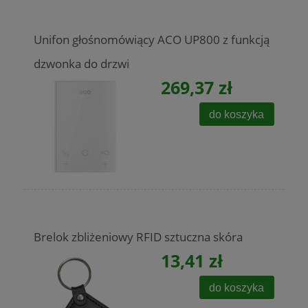
Unifon głośnomówiący ACO UP800 z funkcją
dzwonka do drzwi
269,37 zł
do koszyka
Brelok zbliżeniowy RFID sztuczna skóra
13,41 zł
do koszyka