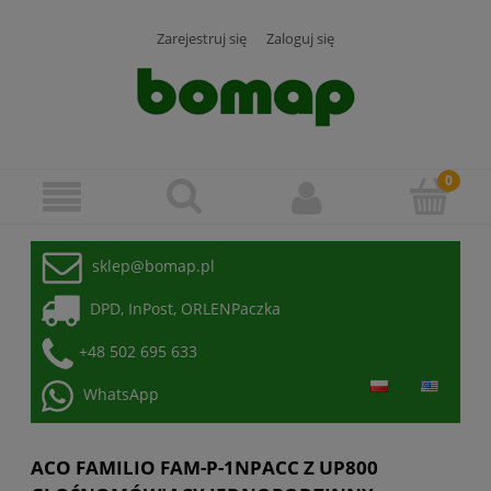
Zarejestruj się
Zaloguj się
sklep@bomap.pl
DPD, InPost, ORLENPaczka
+48 502 695 633
WhatsApp
ACO FAMILIO FAM-P-1NPACC Z UP800