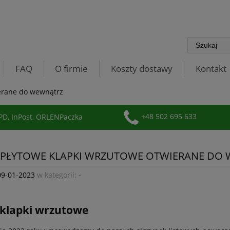
FAQ
O firmie
Koszty dostawy
Kontakt
erane do wewnątrz
D, InPost, ORLENPaczka
+48 502 695 633
PŁYTOWE KLAPKI WRZUTOWE OTWIERANE DO
09-01-2023
w kategorii:
-
klapki wrzutowe