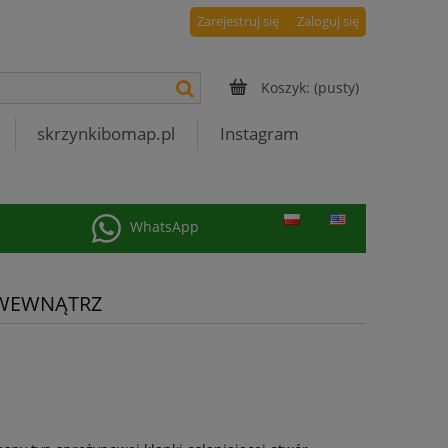
Zarejestruj się
Zaloguj się
Koszyk:
(pusty)
skrzynkibomap.pl
Instagram
WhatsApp
 WEWNĄTRZ