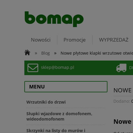
Nowości
Promocje
WYPRZEDAŻ
»
»
Blog
Nowe płytowe klapki wrzutowe otwi
sklep@bomap.pl
DP
MENU
NOWE 
Dodano:
Wrzutniki do drzwi
Słupki wjazdowe z domofonem,
wideodomofonem
Nowe 
Skrzynki na listy do murów i