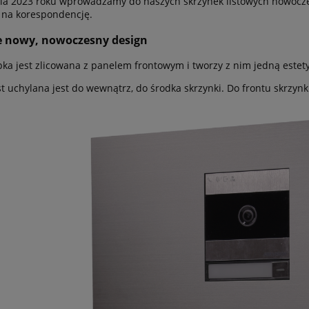
ia 2023 roku wprowadzamy do naszych skrzynek listowych nowoczes
 na korespondencję.
e nowy, nowoczesny design
ka jest zlicowana z panelem frontowym i tworzy z nim jedną estetyc
st uchylana jest do wewnątrz, do środka skrzynki. Do frontu skrzynk