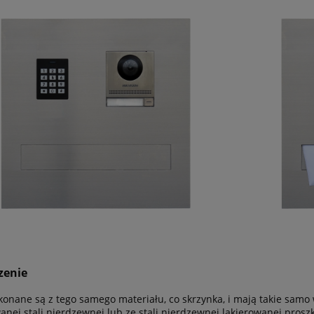
zenie
konane są z tego samego materiału, co skrzynka, i mają takie sa
anej stali nierdzewnej lub ze stali nierdzewnej lakierowanej pros