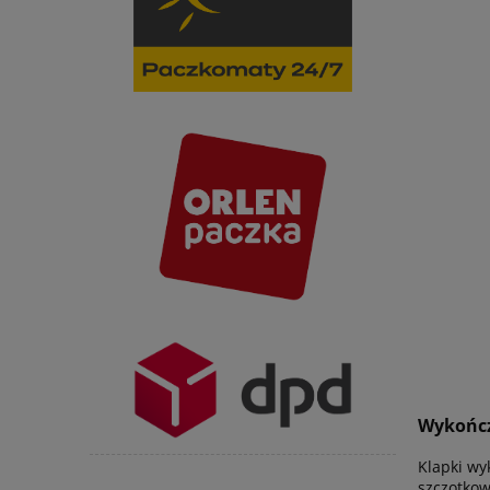
Wykońc
Klapki wy
szczotkow