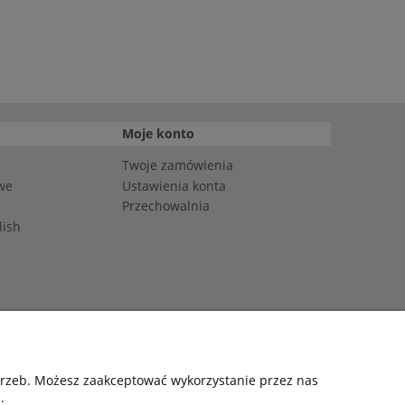
Moje konto
Twoje zamówienia
we
Ustawienia konta
Przechowalnia
lish
: DE4703792412781
otrzeb. Możesz zaakceptować wykorzystanie przez nas
.