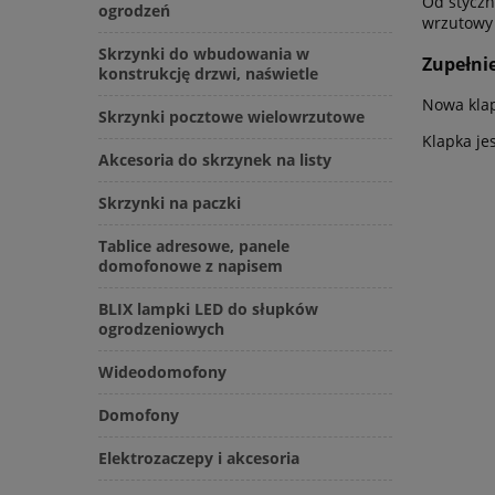
Od styczn
ogrodzeń
wrzutowy
Skrzynki do wbudowania w
Zupełni
konstrukcję drzwi, naświetle
Nowa klap
Skrzynki pocztowe wielowrzutowe
Klapka je
Akcesoria do skrzynek na listy
Skrzynki na paczki
Tablice adresowe, panele
domofonowe z napisem
BLIX lampki LED do słupków
ogrodzeniowych
Wideodomofony
Domofony
Elektrozaczepy i akcesoria