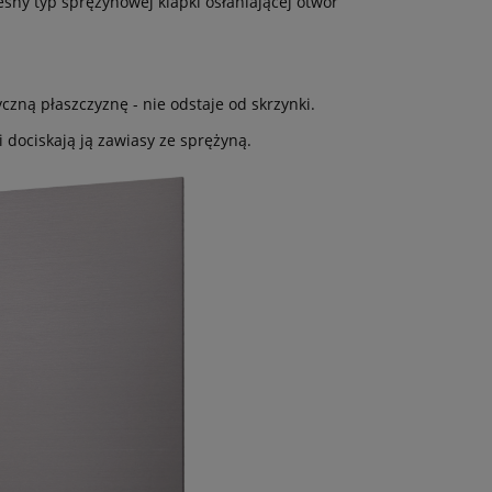
ny typ sprężynowej klapki osłaniającej otwór
zną płaszczyznę - nie odstaje od skrzynki.
i dociskają ją zawiasy ze sprężyną.