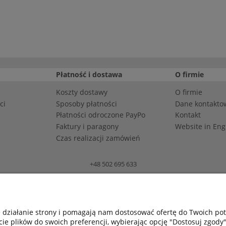
Płatność i dostawa
O firmie
Koszty dostawy
O firmie
ci
Sposoby płatności
Dane kontakto
Płatności odroczone PayPo
Kontakt
Faktury i paragony
Website in Eng
Czas realizacji zamówień
+48 502 695 633
Bomap Spółka z o.o., ul. Bartosza Głowackiego 25-27, 45-110 Opole
| REGON: 531652651 | KRS: 0000196628 | BDO: 000008258 | ZSVR (“LUCID”)
e działanie strony i pomagają nam dostosować ofertę do Twoich p
cie plików do swoich preferencji, wybierając opcję "Dostosuj zgody"