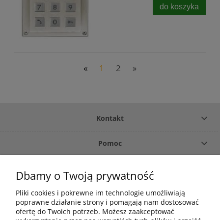
do koszyka
«
1
2
»
Kontakt
Pomoc
Płatność i dostawa
Dbamy o Twoją prywatność
Pliki cookies i pokrewne im technologie umożliwiają
O firmie
poprawne działanie strony i pomagają nam dostosować
ofertę do Twoich potrzeb. Możesz zaakceptować
Moje konto