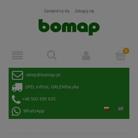
Zarejestruj się
Zaloguj się
sklep@bomap.pl
DPD, InPost, ORLENPaczka
+48 502 695 633
WhatsApp